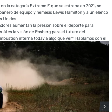
 en la categoría Extreme E
que se estrena en 2021, se
pañero de equipo y némesis
Lewis Hamilton
y a un elenco
s Unidos.
nadores aumentan la presión sobre el deporte para
ál es la visión de Rosberg para el futuro del
mbustión interna todavía algo que ver? Hablamos con él