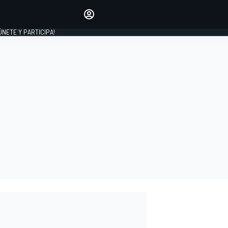
Haz que tu voz se escuche
comentando los artículos
 ÚNETE Y PARTICIPA!
INICIAR SESIÓN
EDICIÓN
ESPAÑA