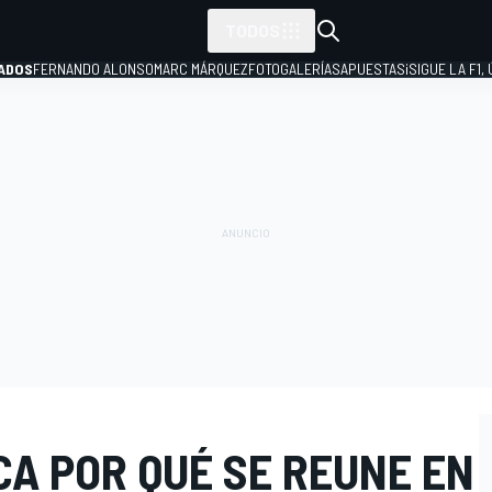
TODOS
ADOS
FERNANDO ALONSO
MARC MÁRQUEZ
FOTOGALERÍAS
APUESTAS
¡SIGUE LA F1,
P
A POR QUÉ SE REUNE EN