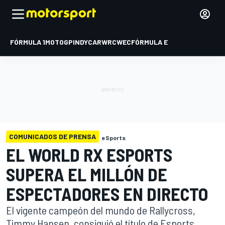
FÓRMULA 1
MOTOGP
INDYCAR
WRC
WEC
FÓRMULA E
COMUNICADOS DE PRENSA
eSports
EL WORLD RX ESPORTS
SUPERA EL MILLÓN DE
ESPECTADORES EN DIRECTO
El vigente campeón del mundo de Rallycross,
Timmy Hansen, consiguió el título de Esports