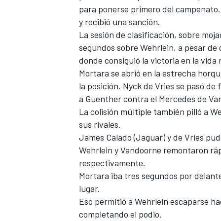
para ponerse primero del campenato. E
y recibió una sanción.
La sesión de clasificación, sobre moja
segundos sobre Wehrlein, a pesar de qu
donde consiguió la victoria en la vida 
Mortara se abrió en la estrecha horqui
la posición.
Nyck de Vries
se pasó de f
a Guenther contra el Mercedes de Va
La colisión múltiple también pilló a W
sus rivales.
James Calado
(Jaguar) y de Vries pud
Wehrlein y Vandoorne remontaron rá
respectivamente.
Mortara iba tres segundos por delante,
lugar.
Eso permitió a Wehrlein escaparse hac
completando el podio.