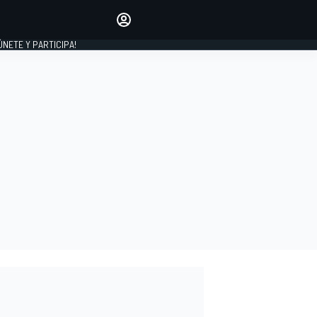
Haz que tu voz se escuche
comentando los artículos
 ÚNETE Y PARTICIPA!
INICIAR SESIÓN
EDICIÓN
ESPAÑA