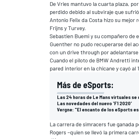
De Vries mantuvo la cuarta plaza, por
perdido debido al subviraje que sufri
Antonio Felix da Costa
hizo su mejor 
Frijns y Turvey.
Sebastien Buemi y su compañero de eq
Guenther no pudo recuperarse del ac
con un drive through por adelantarse 
Cuando el piloto de BMW Andretti int
pared interior en la chicane y cayó al
MÁS CATEGORÍAS
Más de eSports:
Las 24 horas de Le Mans virtuales se 
Las novedades del nuevo 'F1 2020'
Vergne: "El encanto de los eSports es
La carrera de simracers fue ganada 
Rogers –quien se llevó la primera ca