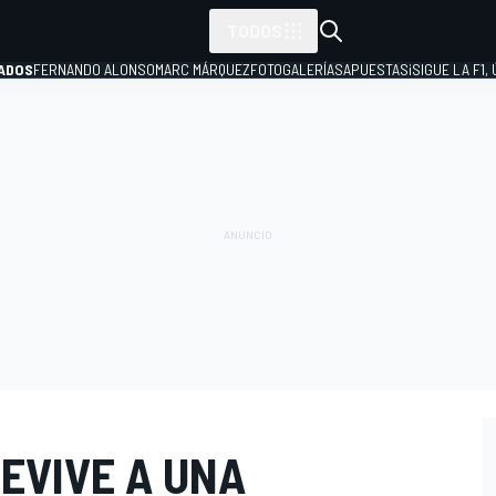
TODOS
ADOS
FERNANDO ALONSO
MARC MÁRQUEZ
FOTOGALERÍAS
APUESTAS
¡SIGUE LA F1,
P
EVIVE A UNA