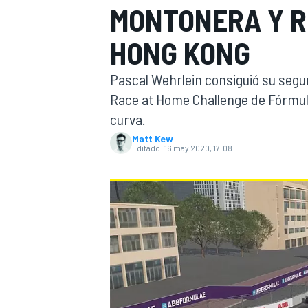
MONTONERA Y R
INDYCAR
WRC
HONG KONG
Pascal Wehrlein consiguió su segun
Race at Home Challenge de Fórmula
curva.
Matt Kew
Editado:
16 may 2020, 17:08
WEC
FÓRMULA E