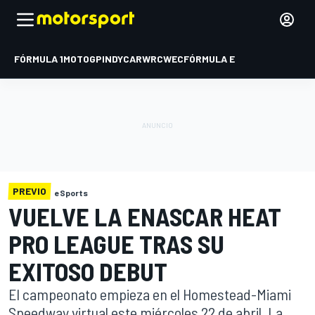
FÓRMULA 1
MOTOGP
INDYCAR
WRC
WEC
FÓRMULA E
PREVIO
eSports
VUELVE LA ENASCAR HEAT
PRO LEAGUE TRAS SU
EXITOSO DEBUT
El campeonato empieza en el Homestead-Miami
Speedway virtual este miércoles 22 de abril. La