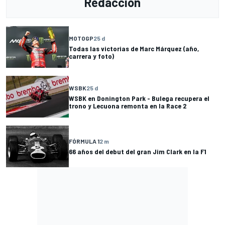
Redacción
MOTOGP
25 d
Todas las victorias de Marc Márquez (año,
carrera y foto)
WSBK
25 d
WSBK en Donington Park - Bulega recupera el
trono y Lecuona remonta en la Race 2
FÓRMULA 1
2 m
66 años del debut del gran Jim Clark en la F1