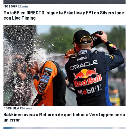
MOTOGP
22 min
MotoGP en DIRECTO: sigue la Práctica y FP1 en Silverstone
con Live Timing
FÓRMULA 1
24 min
Häkkinen avisa a McLaren de que fichar a Verstappen sería
un error