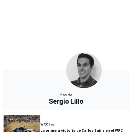
Más de
Sergio Lillo
WRC
2 m
La primera victoria de Carlos Sainz en el WRC