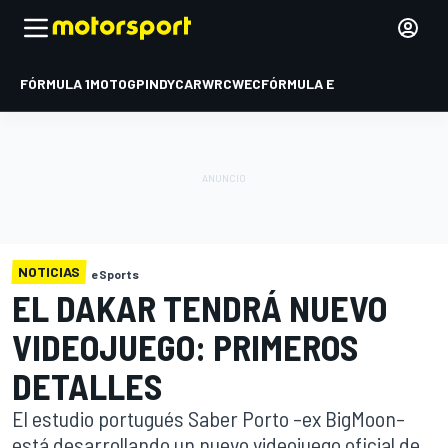
FÓRMULA 1
MOTOGP
INDYCAR
WRC
WEC
FÓRMULA E
NOTICIAS
eSports
EL DAKAR TENDRÁ NUEVO
VIDEOJUEGO: PRIMEROS
DETALLES
El estudio portugués Saber Porto –ex BigMoon–
está desarrollando un nuevo videojuego oficial de