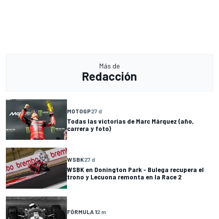
Más de
Redacción
MOTOGP
27 d
Todas las victorias de Marc Márquez (año,
carrera y foto)
WSBK
27 d
WSBK en Donington Park - Bulega recupera el
trono y Lecuona remonta en la Race 2
FÓRMULA 1
2 m