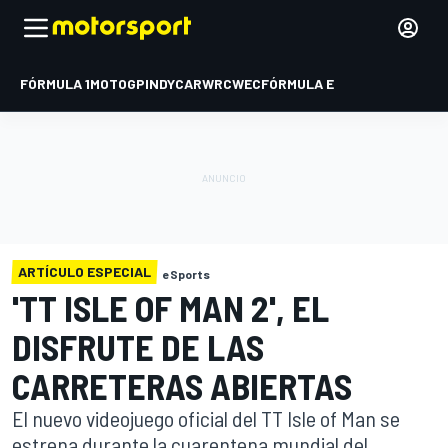
FÓRMULA 1
MOTOGP
INDYCAR
WRC
WEC
FÓRMULA E
ARTÍCULO ESPECIAL
eSports
'TT ISLE OF MAN 2', EL
DISFRUTE DE LAS
CARRETERAS ABIERTAS
El nuevo videojuego oficial del TT Isle of Man se
estrena durante la cuarentena mundial del