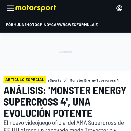
FÓRMULA 1
MOTOGP
INDYCAR
WRC
WEC
FÓRMULA E
ARTÍCULO ESPECIAL
eSports
Monster Energy Supercross 4
ANÁLISIS: 'MONSTER ENERGY
SUPERCROSS 4', UNA
EVOLUCIÓN POTENTE
El nuevo videojuego oficial del AMA Supercross de
EE UU ofrece un renovado modo Trayectoria y