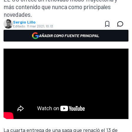
más contenido que nunca como principales
novedades.
Sergio Lillo
Editado:
11 mar 2021, 10:13
AÑADIR COMO FUENTE PRINCIPAL
La cuarta entrega de una saga que
renació el 13 de