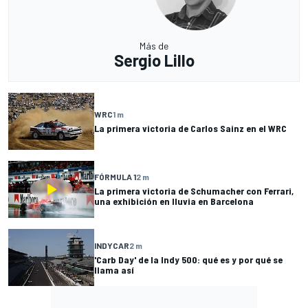
Más de
Sergio Lillo
WRC
1 m
La primera victoria de Carlos Sainz en el WRC
FÓRMULA 1
2 m
La primera victoria de Schumacher con Ferrari,
una exhibición en lluvia en Barcelona
INDYCAR
2 m
'Carb Day' de la Indy 500: qué es y por qué se
llama así