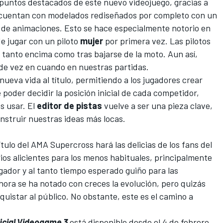
 puntos destacados de este nuevo videojuego, gracias a
s cuentan con modelados rediseñados por completo con un
 de animaciones. Esto se hace especialmente notorio en
de jugar con un piloto
mujer
por primera vez. Las pilotos
tanto encima como tras bajarse de la moto. Aun así,
 de vez en cuando en nuestras partidas.
ueva vida al título, permitiendo a los jugadores crear
 poder decidir la posición inicial de cada competidor,
s usar. El
editor de pistas
vuelve a ser una pieza clave,
nstruir nuestras ideas más locas.
ítulo del AMA Supercross hará las delicias de los fans del
os alicientes para los menos habituales, principalmente
gador y al tanto tiempo esperado guiño para las
hora se ha notado con creces la evolución, pero quizás
quistar al público. No obstante, este es el camino a
icial Videogame 3
está disponible desde el 4 de febrero