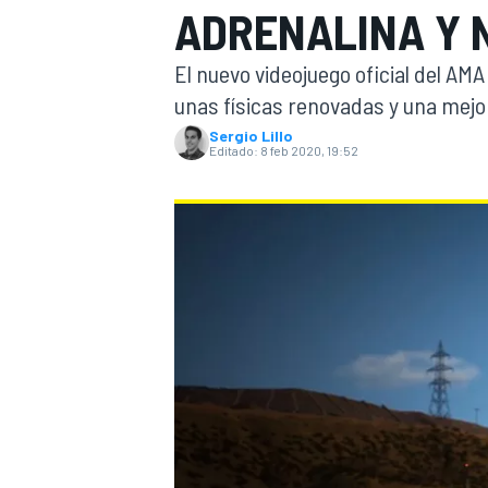
ADRENALINA Y 
INDYCAR
WRC
El nuevo videojuego oficial del AM
unas físicas renovadas y una mejo
Sergio Lillo
Editado:
8 feb 2020, 19:52
WEC
FÓRMULA E