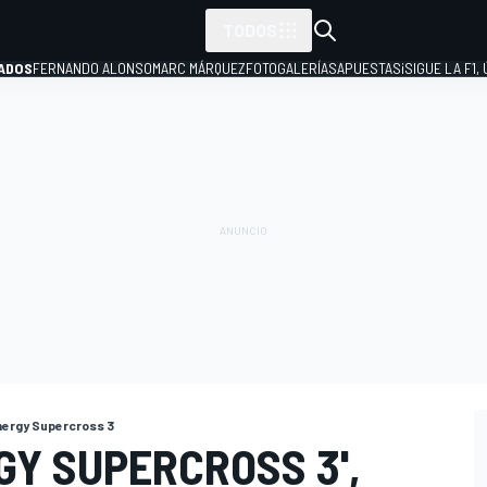
TODOS
ADOS
FERNANDO ALONSO
MARC MÁRQUEZ
FOTOGALERÍAS
APUESTAS
¡SIGUE LA F1,
P
ergy Supercross 3
GY SUPERCROSS 3',