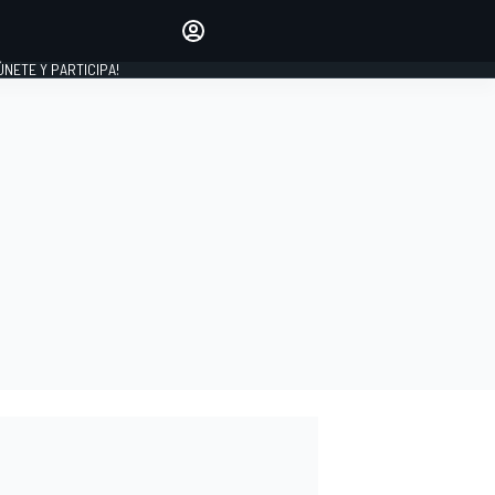
Haz que tu voz se escuche
comentando los artículos
 ÚNETE Y PARTICIPA!
INICIAR SESIÓN
EDICIÓN
ESPAÑA