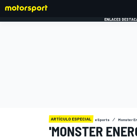
ENLACES DESTAC
FÓRMULA 1
MOTOG
ARTÍCULO ESPECIAL
eSports
Monster En
'MONSTER ENER