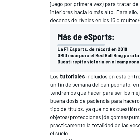
juego por primera vez) para tratar de
inferiores hacia lo más alto. Para el
decenas de rivales en los 15 circuitos
Más de eSports:
La F1 Esports, de récord en 2019
GRID incorpora el Red Bull Ring para 
Ducati repite victoria en el campeon
Los
tutoriales
incluidos en esta entr
MÁS CATEGORÍAS
un fin de semana del campeonato, ent
tendremos que hacer para ser los me
buena dosis de paciencia para haceros 
tipo de títulos, ya que no es cuesti
objetos/protecciones (de gomaespuma)
prácticamente la totalidad de las vec
el suelo.