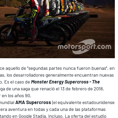
dice aquello de "segundas partes nunca fueron buenas", en
ras, los desarrolladores generalmente encuentran nuevas
o. Es el caso de
Monster Energy Supercross - The
rega de una saga que
renació el 13 de febrero de 2018
,
 en los años 90.
 mundial
AMA Supercross
(el equivalente estadounidense
ercera aventura en todas y cada una de las plataformas
ndo en Google Stadia, incluso. La oferta del estudio