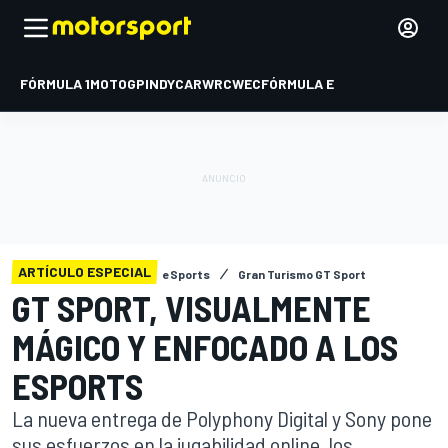
FÓRMULA 1
MOTOGP
INDYCAR
WRC
WEC
FÓRMULA E
ARTÍCULO ESPECIAL
eSports
Gran Turismo GT Sport
GT SPORT, VISUALMENTE
MÁGICO Y ENFOCADO A LOS
ESPORTS
La nueva entrega de Polyphony Digital y Sony pone
sus esfuerzos en la jugabilidad online, los