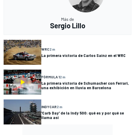
Más de
Sergio Lillo
WRC
2 m
La primera victoria de Carlos Sainz en el WRC
FÓRMULA 1
2 m
La primera victoria de Schumacher con Ferrari,
una exhibición en lluvia en Barcelona
INDYCAR
2 m
'Carb Day' de la Indy 500: qué es y por qué se
llama así