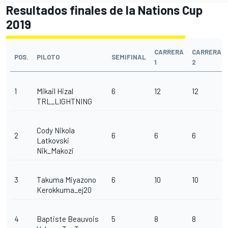
Resultados finales de la Nations Cup
2019
CARRERA
CARRERA
POS.
PILOTO
SEMIFINAL
1
2
1
Mikail Hizal
6
12
12
TRL_LIGHTNING
Cody Nikola
2
6
6
6
Latkovski
Nik_Makozi
3
Takuma Miyazono
6
10
10
Kerokkuma_ej20
4
Baptiste Beauvois
5
8
8