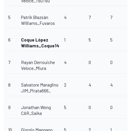
Veloce_TsuTsu
5
Patrik Blazsán
4
7
7
Williams_Fuvaros
6
Coque López
1
5
5
Williams_Coque14
7
Rayan Derrouiche
4
0
0
Veloce_Miura
8
Salvatore Maraglino
2
4
4
JIM_Pirata666_
9
Jonathan Wong
5
0
0
CAR_Saika
10
Giorgio Mangano
5
2
1