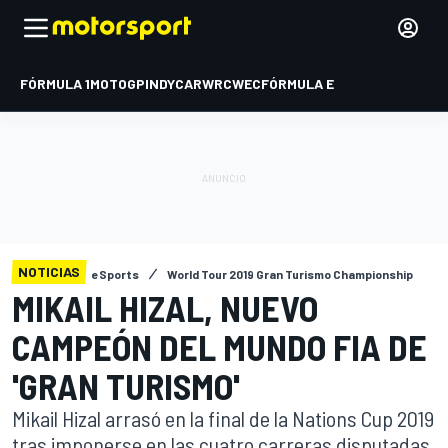
FÓRMULA 1
MOTOGP
INDYCAR
WRC
WEC
FÓRMULA E
NOTICIAS
eSports
World Tour 2019 Gran Turismo Championship
MIKAIL HIZAL, NUEVO
CAMPEÓN DEL MUNDO FIA DE
'GRAN TURISMO'
Mikail Hizal arrasó en la final de la Nations Cup 2019
tras imponerse en las cuatro carreras disputadas.