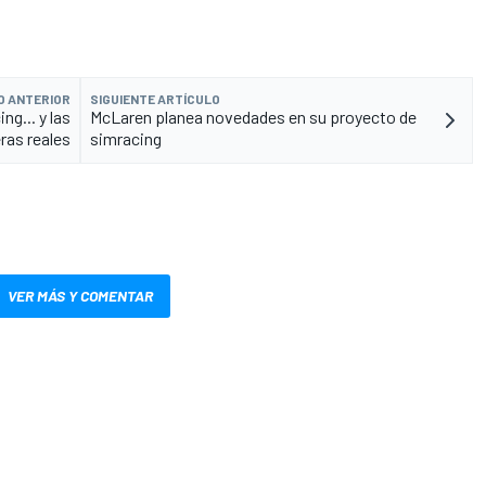
O ANTERIOR
SIGUIENTE ARTÍCULO
ng... y las
McLaren planea novedades en su proyecto de
ras reales
simracing
VER MÁS Y COMENTAR