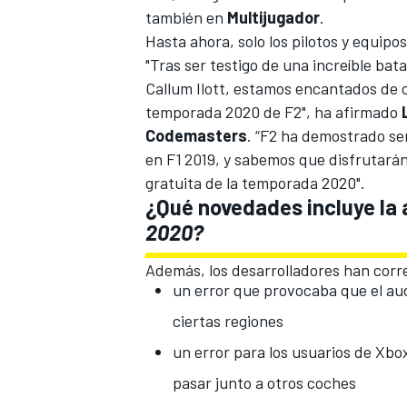
también en
Multijugador
.
Hasta ahora, solo los pilotos y equipo
"Tras ser testigo de una increíble ba
Callum Ilott
, estamos encantados de of
temporada 2020 de F2", ha afirmado
Codemasters
. “F2 ha demostrado se
en F1
2019, y sabemos que disfrutarán 
gratuita de la temporada 2020".
¿Qué novedades incluye la 
2020?
Además, los desarrolladores han corr
un error que provocaba que el aud
ciertas regiones
un error para los usuarios de Xbo
pasar junto a otros coches