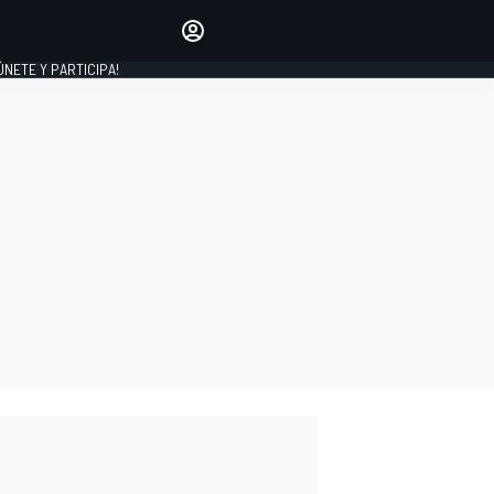
Haz que tu voz se escuche
comentando los artículos
 ÚNETE Y PARTICIPA!
INICIAR SESIÓN
EDICIÓN
ESPAÑA