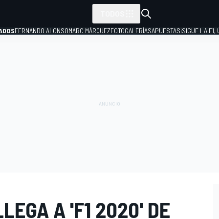
TODOS
ADOS
FERNANDO ALONSO
MARC MÁRQUEZ
FOTOGALERÍAS
APUESTAS
¡SIGUE LA F1,
P
LLEGA A 'F1 2020' DE