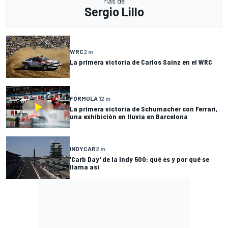
Más de
Sergio Lillo
WRC
2 m
La primera victoria de Carlos Sainz en el WRC
FÓRMULA 1
2 m
La primera victoria de Schumacher con Ferrari,
una exhibición en lluvia en Barcelona
INDYCAR
2 m
'Carb Day' de la Indy 500: qué es y por qué se
llama así