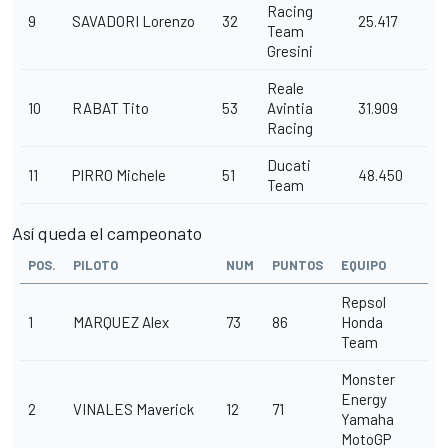
Racing
9
SAVADORI
Lorenzo
32
25.417
Team
Gresini
Reale
10
RABAT
Tito
53
Avintia
31.909
Racing
Ducati
11
PIRRO
Michele
51
48.450
Team
Así queda el campeonato
POS.
PILOTO
NUM
PUNTOS
EQUIPO
Repsol
1
MARQUEZ
Alex
73
86
Honda
Team
Monster
Energy
2
VINALES
Maverick
12
71
Yamaha
MotoGP