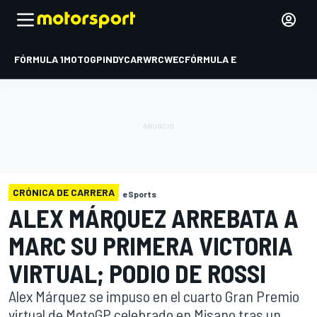
FÓRMULA 1
MOTOGP
INDYCAR
WRC
WEC
FÓRMULA E
CRÓNICA DE CARRERA
eSports
ALEX MÁRQUEZ ARREBATA A
MARC SU PRIMERA VICTORIA
VIRTUAL; PODIO DE ROSSI
Alex Márquez se impuso en el cuarto Gran Premio
virtual de MotoGP celebrado en Misano tras un