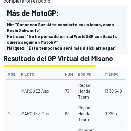
completaron el podio.
Más de MotoGP:
Mir: “Ganar con Suzuki te convierte en un icono, como
Kevin Schwantz”
Petrucci: "No he pensado en ir al WorldSBK con Ducati,
quiero seguir en MotoGP"
Márquez: "Esta temporada será más difícil arriesgar"
Resultado del GP Virtual del Misano
POS.
PILOTO
NUM
EQUIPO
TIEMPO
Repsol
1
MARQUEZ
Alex
73
Honda
13'30.548
Team
Repsol
2
MARQUEZ
Marc
93
Honda
0.725s
Team
Monster