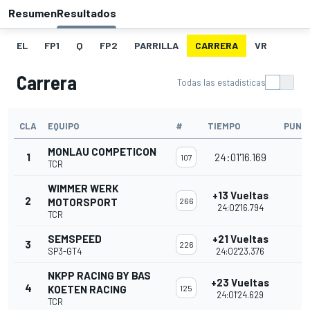
Resumen
Resultados
EL
FP1
Q
FP2
PARRILLA
CARRERA
VR
Carrera
Todas las estadísticas
CLA
EQUIPO
#
TIEMPO
PUNT
MONLAU COMPETICON
1
24:01'16.169
107
TCR
WIMMER WERK
+13 Vueltas
2
MOTORSPORT
266
24:02'16.794
TCR
SEMSPEED
+21 Vueltas
3
226
SP3-GT4
24:02'23.376
NKPP RACING BY BAS
+23 Vueltas
4
KOETEN RACING
125
24:01'24.629
TCR