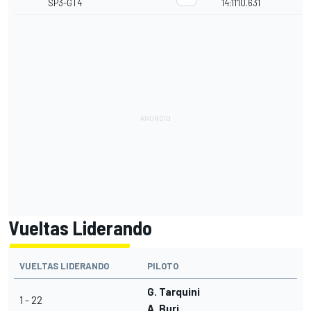
SP3-GT4
14:11'10.631
Vueltas Liderando
VUELTAS LIDERANDO
PILOTO
G. Tarquini
1 - 22
A. Buri