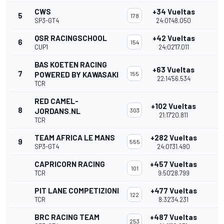
CWS
+34 Vueltas
5
178
SP3-GT4
24:01'48.050
QSR RACINGSCHOOL
+42 Vueltas
6
154
CUP1
24:02'17.011
BAS KOETEN RACING
+63 Vueltas
7
POWERED BY KAWASAKI
155
22:14'56.534
TCR
RED CAMEL-
+102 Vueltas
8
JORDANS.NL
303
21:17'20.811
TCR
TEAM AFRICA LE MANS
+282 Vueltas
9
555
SP3-GT4
24:01'31.490
CAPRICORN RACING
+457 Vueltas
101
TCR
9:50'28.799
PIT LANE COMPETIZIONI
+477 Vueltas
122
TCR
8:32'34.231
BRC RACING TEAM
+487 Vueltas
253