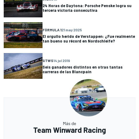
24 Horas de Daytona: Porsche Penske logra su
tercera victoria consecutiva
FÓRMULA 1
21 may 2025
El orgullo herido de Verstappen: ¿Fue realmente
tan bueno su récord en Nordschleife?
GTWS
14 jul 2019
Seis ganadores distintos en otras tantas
carreras de las Blancpain
Más de
Team Winward Racing