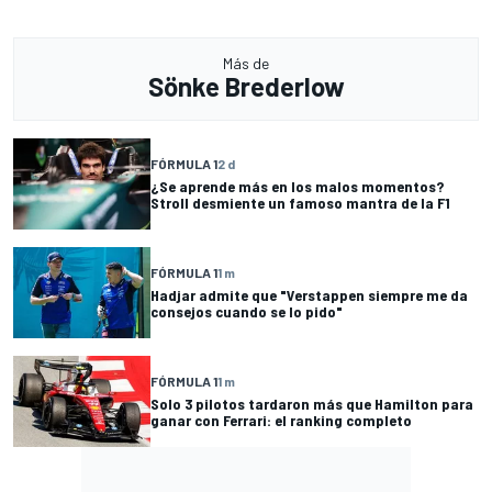
Más de
Sönke Brederlow
FÓRMULA 1
2 d
¿Se aprende más en los malos momentos?
Stroll desmiente un famoso mantra de la F1
FÓRMULA 1
1 m
Hadjar admite que "Verstappen siempre me da
consejos cuando se lo pido"
FÓRMULA 1
1 m
Solo 3 pilotos tardaron más que Hamilton para
ganar con Ferrari: el ranking completo