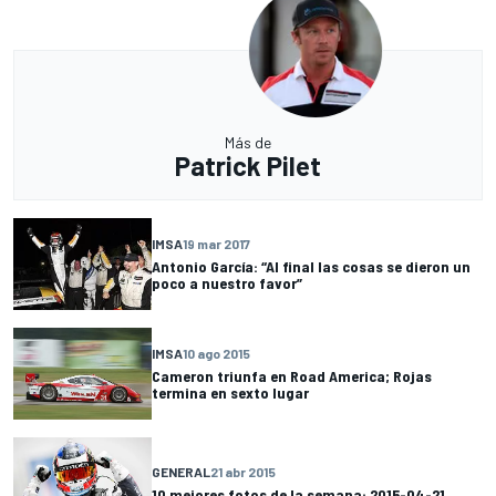
Más de
Patrick Pilet
IMSA
19 mar 2017
Antonio García: “Al final las cosas se dieron un
poco a nuestro favor”
IMSA
10 ago 2015
Cameron triunfa en Road America; Rojas
termina en sexto lugar
GENERAL
21 abr 2015
10 mejores fotos de la semana: 2015-04-21