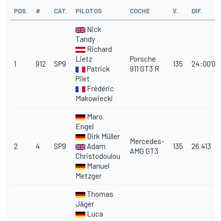
POS.
#
CAT.
PILOTOS
COCHE
V.
DIF.
Nick
Tandy
Richard
Lietz
Porsche
1
912
SP9
135
24:00'09.
Patrick
911 GT3 R
Pilet
Frédéric
Makowiecki
Maro
Engel
Dirk Müller
Mercedes-
2
4
SP9
Adam
135
26.413
AMG GT3
Christodoulou
Manuel
Metzger
Thomas
Jäger
Luca