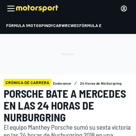
FÓRMULA 1
MOTOGP
INDYCAR
WRC
WEC
FÓRMULA E
CRÓNICA DE CARRERA
Endurance
24 Horas de Nürburgring
PORSCHE BATE A MERCEDES
EN LAS 24 HORAS DE
NURBURGRING
El equipo Manthey Porsche sumó su sexta victoria
en las 24 horas de Nurburgring 2018 en una