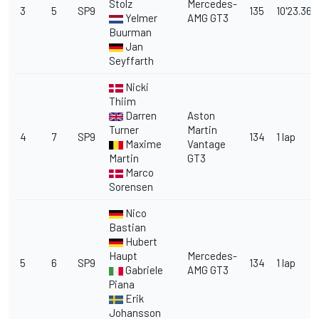
Stolz
Mercedes-
3
5
SP9
135
10'23.367
Yelmer
AMG GT3
Buurman
Jan
Seyffarth
Nicki
Thiim
Darren
Aston
Turner
Martin
4
7
SP9
134
1 lap
Maxime
Vantage
Martin
GT3
Marco
Sorensen
Nico
Bastian
Hubert
Haupt
Mercedes-
5
6
SP9
134
1 lap
Gabriele
AMG GT3
Piana
Erik
Johansson