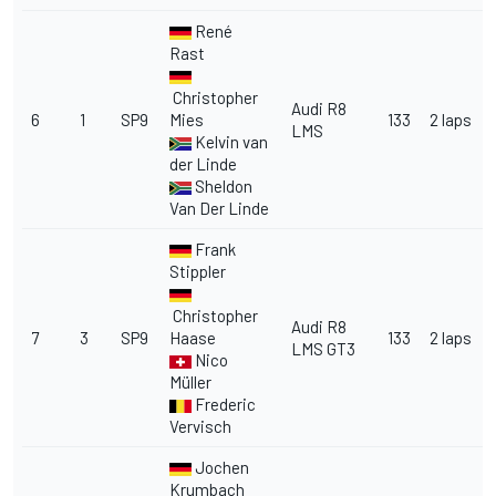
René
Rast
Christopher
Audi R8
6
1
SP9
Mies
133
2 laps
LMS
Kelvin van
der Linde
Sheldon
Van Der Linde
Frank
Stippler
Christopher
Audi R8
7
3
SP9
Haase
133
2 laps
LMS GT3
Nico
Müller
Frederic
Vervisch
Jochen
Krumbach