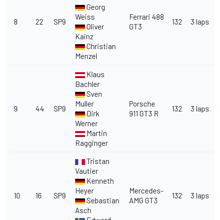
Georg
Weiss
Ferrari
488
8
22
SP9
132
3 laps
Oliver
GT3
Kainz
Christian
Menzel
Klaus
Bachler
Sven
Muller
Porsche
9
44
SP9
132
3 laps
Dirk
911 GT3 R
Werner
Martin
Ragginger
Tristan
Vautier
Kenneth
Heyer
Mercedes-
10
16
SP9
132
3 laps
Sebastian
AMG GT3
Asch
Edward