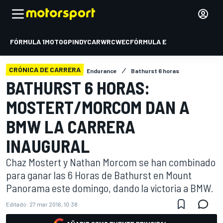
FÓRMULA 1
MOTOGP
INDYCAR
WRC
WEC
FÓRMULA E
CRÓNICA DE CARRERA
Endurance
Bathurst 6 horas
BATHURST 6 HORAS:
MOSTERT/MORCOM DAN A
BMW LA CARRERA
INAUGURAL
Chaz Mostert y Nathan Morcom se han combinado
para ganar las 6 Horas de Bathurst en Mount
Panorama este domingo, dando la victoria a BMW.
Editado:
27 mar 2016, 10:38