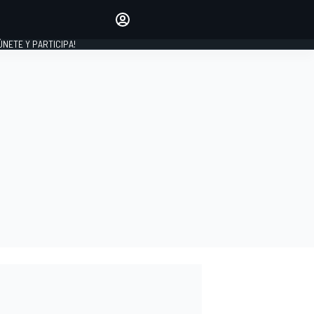
Haz que tu voz se escuche
comentando los artículos
 ÚNETE Y PARTICIPA!
INICIAR SESIÓN
EDICIÓN
ESPAÑA