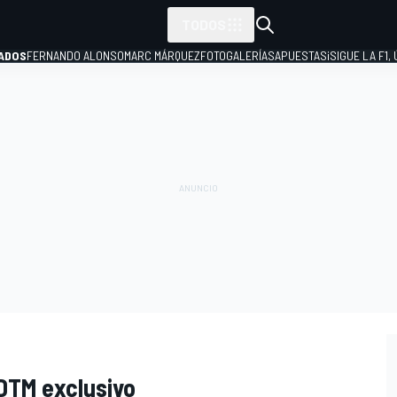
TODOS
ADOS
FERNANDO ALONSO
MARC MÁRQUEZ
FOTOGALERÍAS
APUESTAS
¡SIGUE LA F1,
P
 DTM exclusivo