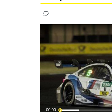
INDYCAR
WRC
WEC
FÓRMULA E
00:00