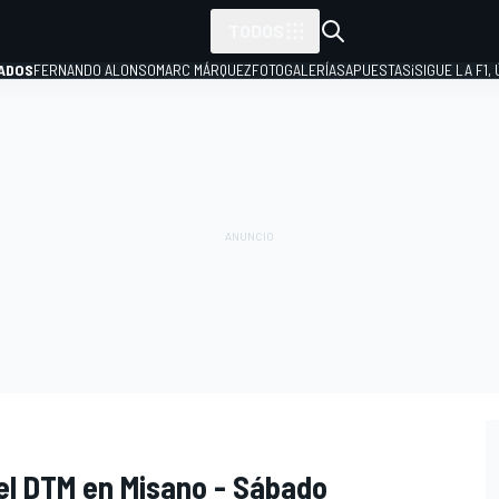
TODOS
ADOS
FERNANDO ALONSO
MARC MÁRQUEZ
FOTOGALERÍAS
APUESTAS
¡SIGUE LA F1,
P
l DTM en Misano - Sábado