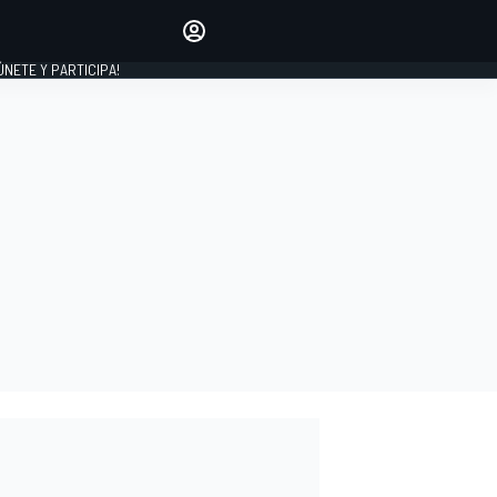
Haz que tu voz se escuche
comentando los artículos
 ÚNETE Y PARTICIPA!
INICIAR SESIÓN
EDICIÓN
ESPAÑA