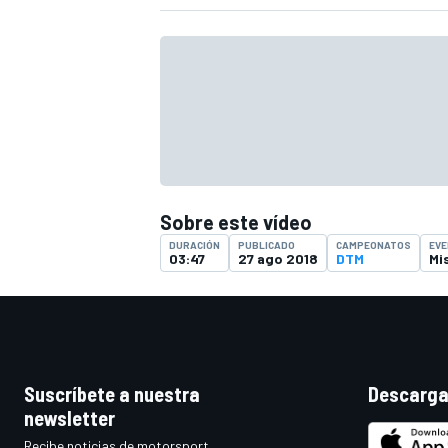
Sobre este vídeo
DURACIÓN
PUBLICADO
CAMPEONATOS
EV
03:47
27 ago 2018
DTM
Mi
Suscríbete a nuestra
Descarga
newsletter
Recibe noticias de motorsport,