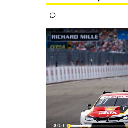
INDYCAR
WRC
WEC
FÓRMULA E
00:00