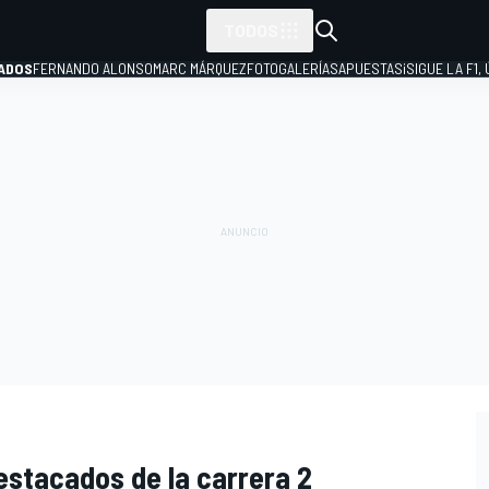
TODOS
ADOS
FERNANDO ALONSO
MARC MÁRQUEZ
FOTOGALERÍAS
APUESTAS
¡SIGUE LA F1,
P
stacados de la carrera 2