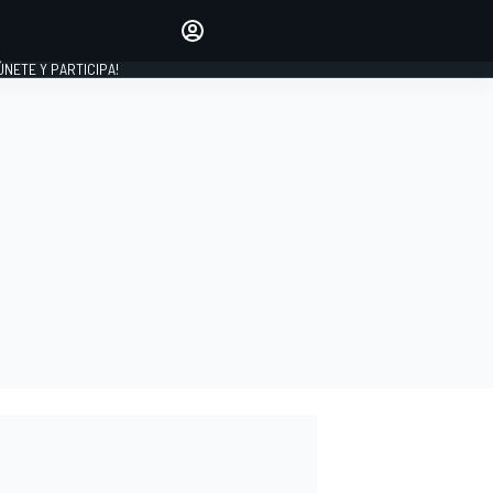
Haz que tu voz se escuche
comentando los artículos
 ÚNETE Y PARTICIPA!
INICIAR SESIÓN
EDICIÓN
ESPAÑA