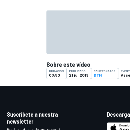
Sobre este vídeo
DURACIÓN
PUBLICADO
CAMPEONATOS
EVEN
03:50
21 jul 2019
DTM
Ass
Suscríbete a nuestra
Descarga
newsletter
Recibe noticias de motorsport,