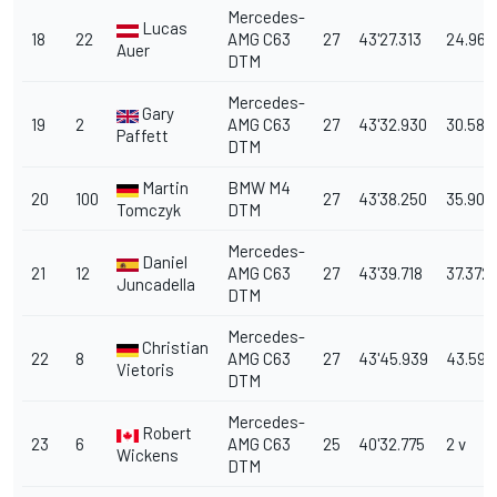
Mercedes-
Lucas
18
22
AMG C63
27
43'27.313
24.967
Auer
DTM
Mercedes-
Gary
19
2
AMG C63
27
43'32.930
30.584
Paffett
DTM
Martin
BMW M4
20
100
27
43'38.250
35.904
Tomczyk
DTM
Mercedes-
Daniel
21
12
AMG C63
27
43'39.718
37.372
Juncadella
DTM
Mercedes-
Christian
22
8
AMG C63
27
43'45.939
43.593
Vietoris
DTM
Mercedes-
Robert
23
6
AMG C63
25
40'32.775
2 v
Wickens
DTM