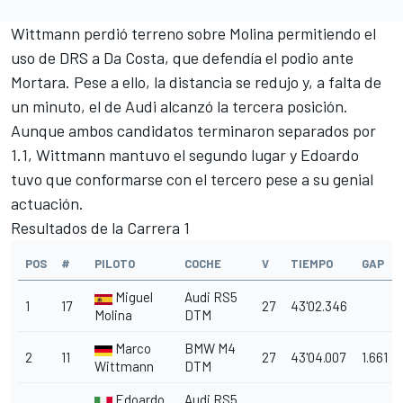
Wittmann perdió terreno sobre Molina permitiendo el
uso de DRS a Da Costa, que defendía el podio ante
Mortara. Pese a ello, la distancia se redujo y, a falta de
un minuto, el de Audi alcanzó la tercera posición.
Aunque ambos candidatos terminaron separados por
1.1, Wittmann mantuvo el segundo lugar y Edoardo
tuvo que conformarse con el tercero pese a su genial
actuación.
Resultados de la Carrera 1
POS
#
PILOTO
COCHE
V
TIEMPO
GAP
Miguel
Audi RS5
1
17
27
43'02.346
Molina
DTM
Marco
BMW M4
2
11
27
43'04.007
1.661
Wittmann
DTM
Edoardo
Audi RS5