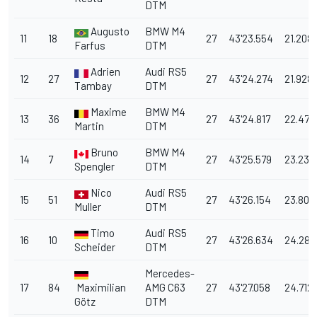
DTM
Augusto
BMW M4
11
18
27
43'23.554
21.208
Farfus
DTM
Adrien
Audi RS5
12
27
27
43'24.274
21.928
Tambay
DTM
Maxime
BMW M4
13
36
27
43'24.817
22.471
Martin
DTM
Bruno
BMW M4
14
7
27
43'25.579
23.233
Spengler
DTM
Nico
Audi RS5
15
51
27
43'26.154
23.808
Muller
DTM
Timo
Audi RS5
16
10
27
43'26.634
24.288
Scheider
DTM
Mercedes-
17
84
Maximilian
AMG C63
27
43'27.058
24.712
Götz
DTM