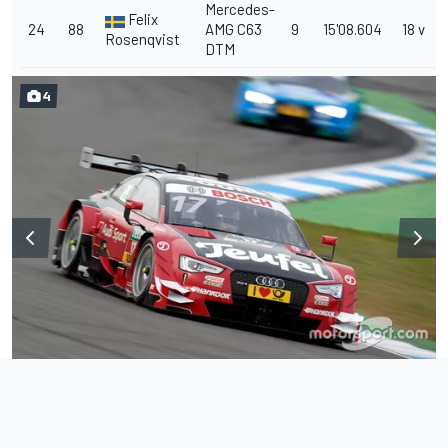
Mercedes-
Felix
24
88
AMG C63
9
15'08.604
18 v
Rosenqvist
DTM
4