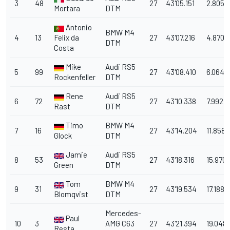
3
48
27
43'05.151
2.805
Mortara
DTM
Antonio
BMW M4
4
13
Felix da
27
43'07.216
4.870
DTM
Costa
Mike
Audi RS5
5
99
27
43'08.410
6.064
Rockenfeller
DTM
Rene
Audi RS5
6
72
27
43'10.338
7.992
Rast
DTM
Timo
BMW M4
7
16
27
43'14.204
11.858
Glock
DTM
Jamie
Audi RS5
8
53
27
43'18.316
15.970
Green
DTM
Tom
BMW M4
9
31
27
43'19.534
17.188
Blomqvist
DTM
Mercedes-
Paul
10
3
AMG C63
27
43'21.394
19.048
Resta