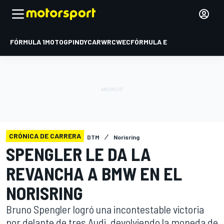
FÓRMULA 1
MOTOGP
INDYCAR
WRC
WEC
FÓRMULA E
CRÓNICA DE CARRERA
DTM
Norisring
SPENGLER LE DA LA
REVANCHA A BMW EN EL
NORISRING
Bruno Spengler logró una incontestable victoria
por delante de tres Audi, devolviendo la moneda de