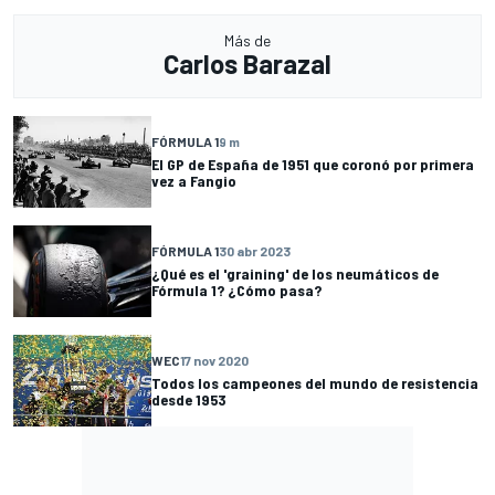
Más de
Carlos Barazal
FÓRMULA 1
9 m
El GP de España de 1951 que coronó por primera
vez a Fangio
FÓRMULA 1
30 abr 2023
¿Qué es el 'graining' de los neumáticos de
Fórmula 1? ¿Cómo pasa?
WEC
17 nov 2020
Todos los campeones del mundo de resistencia
desde 1953