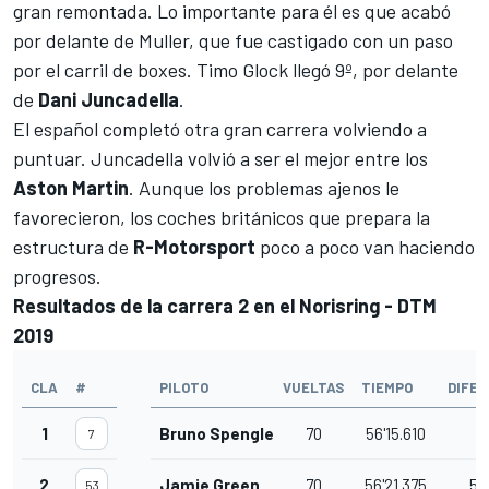
gran remontada. Lo importante para él es que acabó
por delante de Muller, que fue castigado con un paso
por el carril de boxes. Timo Glock llegó 9º, por delante
de
Dani Juncadella
.
El español completó otra gran carrera volviendo a
puntuar. Juncadella volvió a ser el mejor entre los
Aston Martin
. Aunque los problemas ajenos le
favorecieron, los coches británicos que prepara la
estructura de
R-Motorsport
poco a poco van haciendo
progresos.
Resultados de la carrera 2 en el Norisring - DTM
2019
CLA
#
PILOTO
VUELTAS
TIEMPO
DIFER
1
Bruno Spengler
70
56'15.610
7
2
Jamie Green
70
56'21.375
5.
53