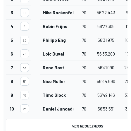
3
Mike Rockenfeller
70
56'22.443
6.
99
4
Robin Frijns
70
56'27.305
11.
4
5
Philipp Eng
70
56'31.975
16.
25
6
Loic Duval
70
56'33.200
17.
28
7
Rene Rast
70
56'41.090
25.
33
8
Nico Muller
70
56'44.690
29.
51
9
Timo Glock
70
56'49.146
33.
16
10
Daniel Juncadella
70
56'53.551
37.
23
VER RESULTADOS