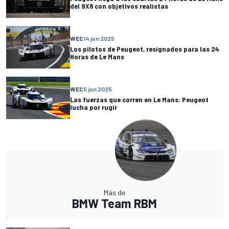
del 9X8 con objetivos realistas
WEC
14 jun 2025
Los pilotos de Peugeot, resignados para las 24
Horas de Le Mans
WEC
5 jun 2025
Las fuerzas que corren en Le Mans: Peugeot
lucha por rugir
Más de
BMW Team RBM