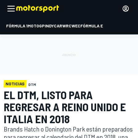
FÓRMULA 1
MOTOGP
INDYCAR
WRC
WEC
FÓRMULA E
NOTICIAS
DTM
EL DTM, LISTO PARA
REGRESAR A REINO UNIDO E
ITALIA EN 2018
Brands Hatch o Donington Park están preparados
para regresar al calendario del DTM en 2018, una