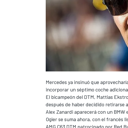
Mercedes ya insinuó que aprovecharía
incorporar un séptimo coche adicional 
El bicampeón del DTM, Mattias Ekstr
después de haber decidido retirarse 
Alex Zanardi aparecerá con un BMW e
Ogier se suma ahora, con el francés l
AMG C63 DTM patrocinado por Red Bull