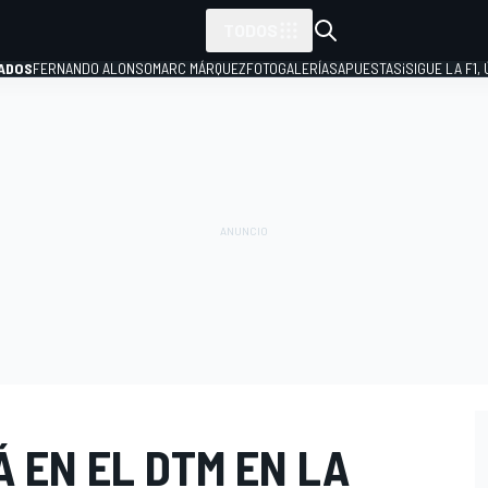
TODOS
ADOS
FERNANDO ALONSO
MARC MÁRQUEZ
FOTOGALERÍAS
APUESTAS
¡SIGUE LA F1,
P
 EN EL DTM EN LA