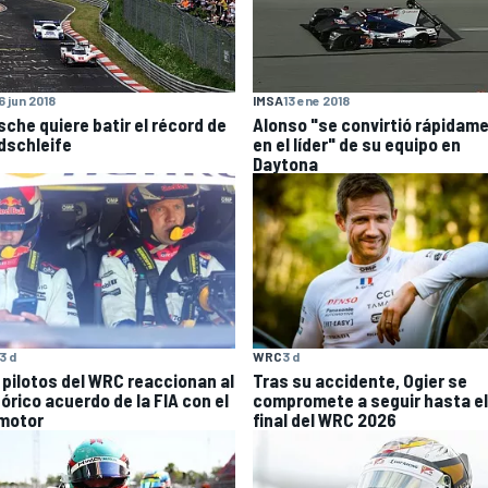
6 jun 2018
IMSA
13 ene 2018
sche quiere batir el récord de
Alonso "se convirtió rápidam
dschleife
en el líder" de su equipo en
Daytona
3 d
WRC
3 d
 pilotos del WRC reaccionan al
Tras su accidente, Ogier se
órico acuerdo de la FIA con el
compromete a seguir hasta el
motor
final del WRC 2026