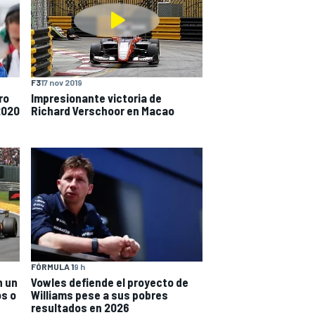
F3
17 nov 2019
ro
Impresionante victoria de
2020
Richard Verschoor en Macao
FÓRMULA 1
9 h
n un
Vowles defiende el proyecto de
os o
Williams pese a sus pobres
resultados en 2026