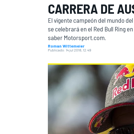
CARRERA DE AU
INDYCAR
WRC
El vigente campeón del mundo del
se celebrará en el Red Bull Ring 
saber Motorsport.com.
Roman Wittemeier
Publicado:
14 jul 2018, 12:49
WEC
FÓRMULA E