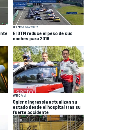
DTM
23 nov 2017
ente
El DTM reduce el peso de sus
coches para 2018
WRC
4 d
Ogier e Ingrassia actualizan su
estado desde el hospital tras su
fuerte accidente