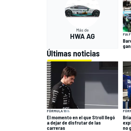
Más de
HWA AG
FIA 
Bar
gan
Últimas noticias
FÓRMULA 1
8 h
FÓRM
El momento en el que Stroll llegó
Bri
a dejar de disfrutar de las
exp
carreras
no 