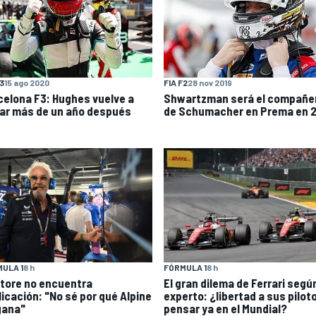
F3
15 ago 2020
FIA F2
28 nov 2019
celona F3: Hughes vuelve a
Shwartzman será el compañe
ar más de un año después
de Schumacher en Prema en 
ULA 1
8 h
FÓRMULA 1
8 h
atore no encuentra
El gran dilema de Ferrari segú
licación: "No sé por qué Alpine
experto: ¿libertad a sus pilot
gana"
pensar ya en el Mundial?