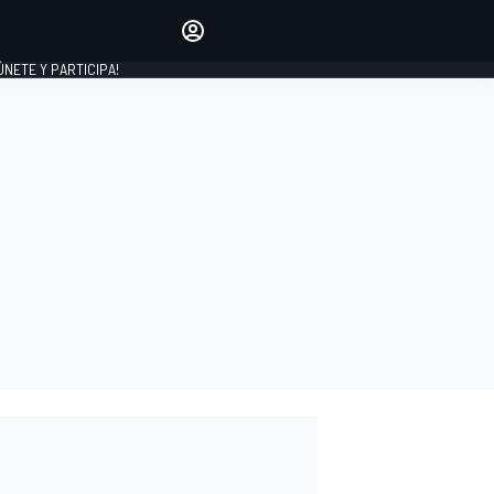
Haz que tu voz se escuche
comentando los artículos
 ÚNETE Y PARTICIPA!
INICIAR SESIÓN
EDICIÓN
ESPAÑA