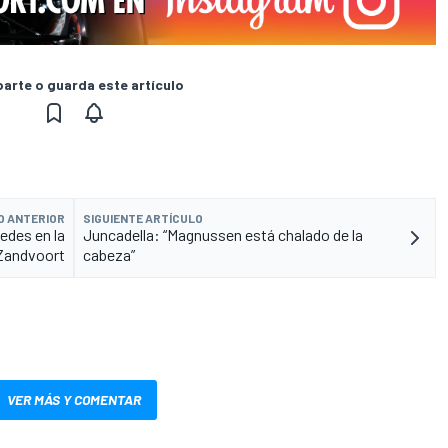
rte o guarda este artículo
O ANTERIOR
SIGUIENTE ARTÍCULO
edes en la
Juncadella: “Magnussen está chalado de la
 Zandvoort
cabeza”
VER MÁS Y COMENTAR