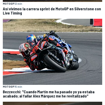
MOTOGP
12 min
Así vivimos la carrera sprint de MotoGP en Silverstone con
Live Timing
MOTOGP
15 min
Bezzecchi: "Cuando Martín me ha pasado yo ya estaba
acabado; al fallar Alex Márquez me he revitalizado"