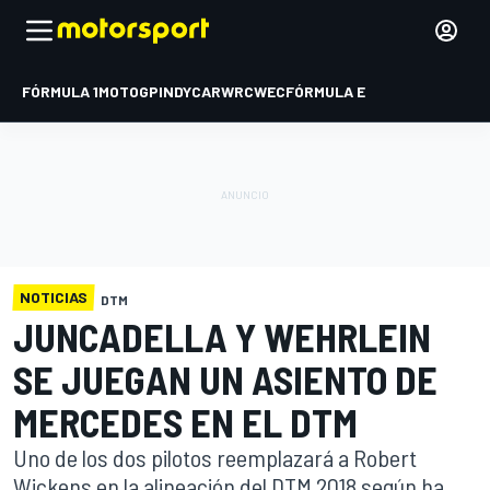
FÓRMULA 1
MOTOGP
INDYCAR
WRC
WEC
FÓRMULA E
NOTICIAS
DTM
JUNCADELLA Y WEHRLEIN
SE JUEGAN UN ASIENTO DE
MERCEDES EN EL DTM
Uno de los dos pilotos reemplazará a Robert
Wickens en la alineación del DTM 2018 según ha