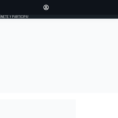
Haz que tu voz se escuche
comentando los artículos
 ÚNETE Y PARTICIPA!
INICIAR SESIÓN
EDICIÓN
ESPAÑA