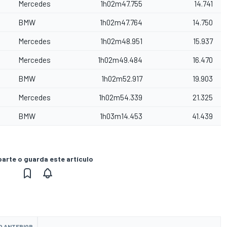
Mercedes
1h02m47.755
14.741
BMW
1h02m47.764
14.750
Mercedes
1h02m48.951
15.937
Mercedes
1h02m49.484
16.470
BMW
1h02m52.917
19.903
Mercedes
1h02m54.339
21.325
BMW
1h03m14.453
41.439
rte o guarda este artículo
O ANTERIOR