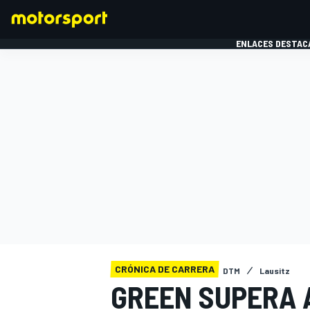
ENLACES DESTAC
FÓRMULA 1
MOTOG
CRÓNICA DE CARRERA
DTM
Lausitz
GREEN SUPERA 