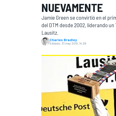
NUEVAMENTE
INDYCAR
WRC
Jamie Green se convirtió en el pr
del DTM desde 2002, liderando un 
Lausitz.
Charles Bradley
Editado:
31 may 2015, 14:38
WEC
FÓRMULA E