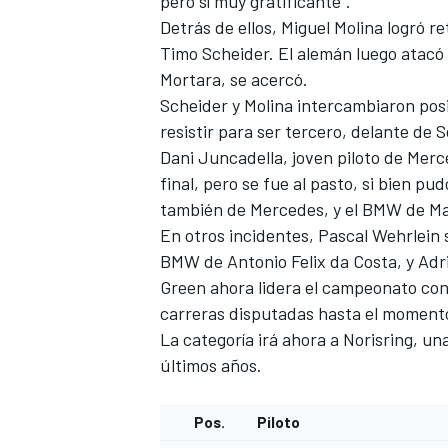
pero sí muy gratificante".
Detrás de ellos, Miguel Molina logró r
Timo Scheider. El alemán luego atacó 
Mortara, se acercó.
Scheider y Molina intercambiaron posic
resistir para ser tercero, delante de 
Dani Juncadella, joven piloto de Merce
final, pero se fue al pasto, si bien p
también de Mercedes, y el BMW de Ma
En otros incidentes, Pascal Wehrlein s
BMW de Antonio Felix da Costa, y Adr
MÁS CATEGORÍAS
Green ahora lidera el campeonato con
carreras disputadas hasta el moment
La categoría irá ahora a Norisring, un
últimos años.
Pos.
Piloto