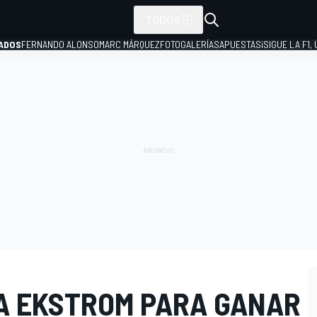
TODOS
ADOS
FERNANDO ALONSO
MARC MÁRQUEZ
FOTOGALERÍAS
APUESTAS
¡SIGUE LA F1,
P
A EKSTROM PARA GANAR