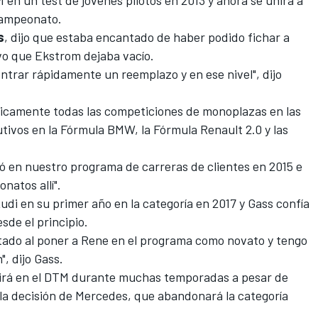
 en un test de jóvenes pilotos en 2013 y ahora se unirá a
campeonato.
s
, dijo que estaba encantado de haber podido fichar a
evo que Ekstrom dejaba vacío.
ntrar rápidamente un reemplazo y en ese nivel", dijo
sicamente todas las competiciones de monoplazas en las
tivos en la Fórmula BMW, la Fórmula Renault 2.0 y las
ó en nuestro programa de carreras de clientes en 2015 e
atos allí".
Audi
en su primer año en la categoría en 2017 y Gass confía
sde el principio.
ltado al poner a Rene en el programa como novato y tengo
, dijo Gass.
irá en el DTM durante muchas temporadas a pesar de
la decisión de Mercedes, que abandonará la categoría