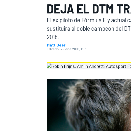
DEJA EL DTM TR
INDYCAR
WRC
El ex piloto de Fórmula E y actual 
sustituirá al doble campeón del DT
2018.
Matt Beer
Editado:
29 ene 2018, 13:35
WEC
FÓRMULA E