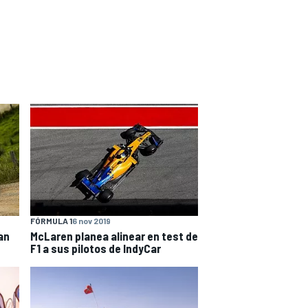
FÓRMULA 1
6 nov 2019
an
McLaren planea alinear en test de
F1 a sus pilotos de IndyCar