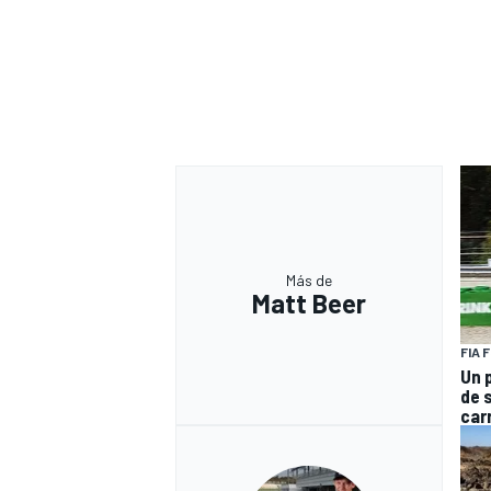
Más de
Matt Beer
FIA 
Un 
de 
car