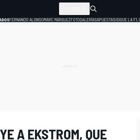
TODOS
ADOS
FERNANDO ALONSO
MARC MÁRQUEZ
FOTOGALERÍAS
APUESTAS
¡SIGUE LA F1,
P
YE A EKSTROM, QUE