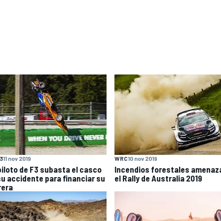
F3
11 nov 2019
WRC
10 nov 2019
piloto de F3 subasta el casco
Incendios forestales amenaz
su accidente para financiar su
el Rally de Australia 2019
rera