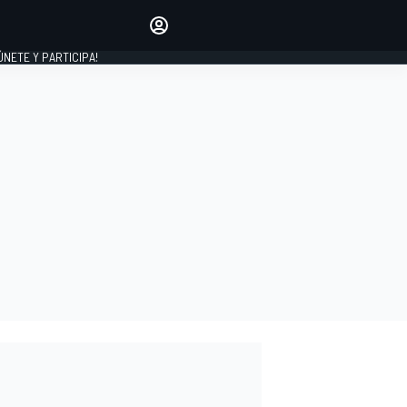
Haz que tu voz se escuche
comentando los artículos
 ÚNETE Y PARTICIPA!
INICIAR SESIÓN
EDICIÓN
ESPAÑA