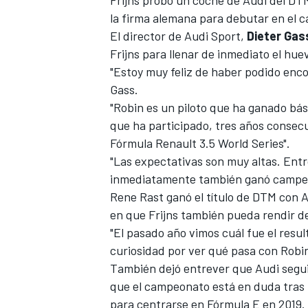
Frijns probó un coche de Audi del DTM
la firma alemana para debutar en el 
El director de Audi Sport,
Dieter Gas
Frijns para llenar de inmediato el hu
"Estoy muy feliz de haber podido enco
Gass.
"Robin es un piloto que ha ganado bá
que ha participado, tres años consecu
Fórmula Renault 3.5 World Series".
"Las expectativas son muy altas. Entr
inmediatamente también ganó campeon
Rene Rast ganó el título de DTM con 
en que Frijns también pueda rendir de
"El pasado año vimos cuál fue el resu
curiosidad por ver qué pasa con Robin"
También dejó entrever que Audi segu
que el campeonato está en duda tras 
para centrarse en Fórmula E en 2019.