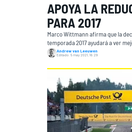
APOYA LA REDU
INDYCAR
WRC
PARA 2017
Marco Wittmann afirma que la deci
temporada 2017 ayudará a ver mejo
Andrew van Leeuwen
Editado:
5 may 2021, 16:29
WEC
FÓRMULA E