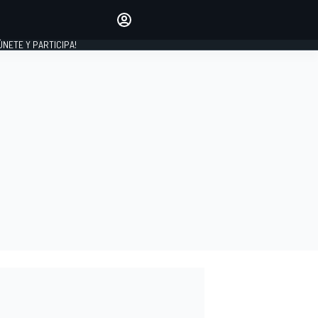
Haz que tu voz se escuche
comentando los artículos
 ÚNETE Y PARTICIPA!
INICIAR SESIÓN
EDICIÓN
ESPAÑA