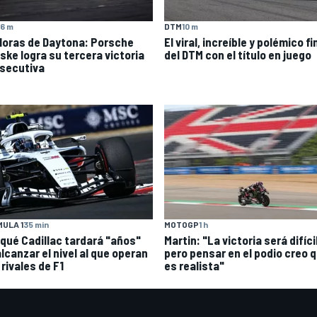
6 m
DTM
10 m
Horas de Daytona: Porsche
El viral, increíble y polémico fi
ske logra su tercera victoria
del DTM con el título en juego
secutiva
MOTOGP
1 h
ULA 1
35 min
Martin: "La victoria será difícil
 qué Cadillac tardará "años"
pero pensar en el podio creo 
lcanzar el nivel al que operan
es realista"
rivales de F1