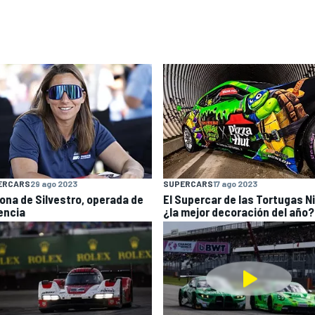
ERCARS
29 ago 2023
SUPERCARS
17 ago 2023
ona de Silvestro, operada de
El Supercar de las Tortugas Ni
encia
¿la mejor decoración del año?