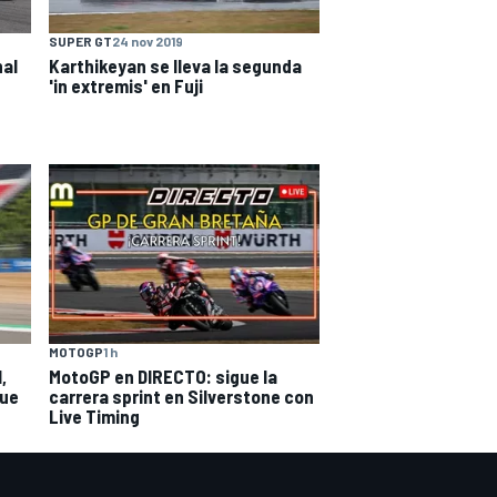
SUPER GT
24 nov 2019
nal
Karthikeyan se lleva la segunda
'in extremis' en Fuji
MOTOGP
1 h
,
MotoGP en DIRECTO: sigue la
que
carrera sprint en Silverstone con
Live Timing