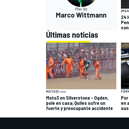
Más de
IMSA
Marco Wittmann
24 
Pen
con
Últimas noticias
MOTO3
5 min
FÓRM
Moto3 en Silverstone – Ogden,
Por
pole en casa; Quiles sufre un
en a
fuerte y preocupante accidente
sus 