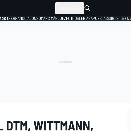
TODOS
ADOS
FERNANDO ALONSO
MARC MÁRQUEZ
FOTOGALERÍAS
APUESTAS
¡SIGUE LA F1,
P
L DTM, WITTMANN,