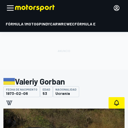
FÓRMULA 1
MOTOGP
INDYCAR
WRC
WEC
FÓRMULA E
Valeriy Gorban
FECHA DE NACIMIENTO
EDAD
NACIONALIDAD
1973-02-06
53
Ucrania