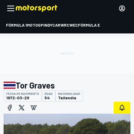
FÓRMULA 1
MOTOGP
INDYCAR
WRC
WEC
FÓRMULA E
Tor Graves
FECHA DE NACIMIENTO
EDAD
NACIONALIDAD
1972-03-26
54
Tailandia