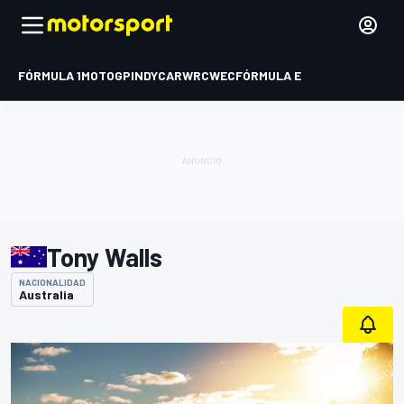
FÓRMULA 1
MOTOGP
INDYCAR
WRC
WEC
FÓRMULA E
Tony Walls
NACIONALIDAD
Australia