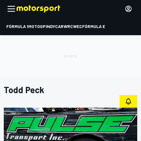
FÓRMULA 1
MOTOGP
INDYCAR
WRC
WEC
FÓRMULA E
Todd Peck