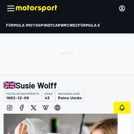
FÓRMULA 1
MOTOGP
INDYCAR
WRC
WEC
FÓRMULA E
Susie Wolff
FECHA DE NACIMIENTO
EDAD
NACIONALIDAD
1982-12-06
43
Reino Unido