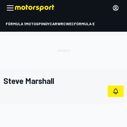
FÓRMULA 1
MOTOGP
INDYCAR
WRC
WEC
FÓRMULA E
Steve Marshall