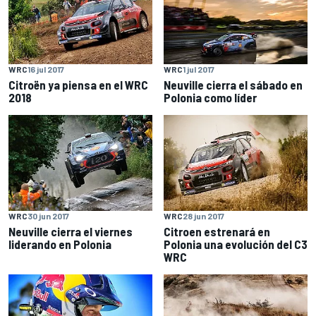
WRC
16 jul 2017
WRC
1 jul 2017
Citroën ya piensa en el WRC
Neuville cierra el sábado en
2018
Polonia como líder
WRC
30 jun 2017
WRC
28 jun 2017
Neuville cierra el viernes
Citroen estrenará en
liderando en Polonia
Polonia una evolución del C3
WRC