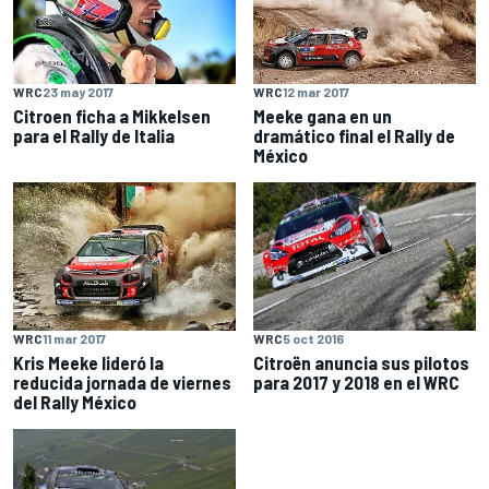
WRC
23 may 2017
WRC
12 mar 2017
Citroen ficha a Mikkelsen
Meeke gana en un
para el Rally de Italia
dramático final el Rally de
México
WRC
5 oct 2016
WRC
11 mar 2017
Citroën anuncia sus pilotos
Kris Meeke lideró la
para 2017 y 2018 en el WRC
reducida jornada de viernes
del Rally México