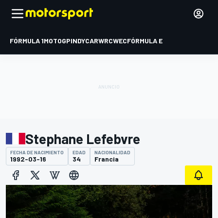
FÓRMULA 1
MOTOGP
INDYCAR
WRC
WEC
FÓRMULA E
Stephane Lefebvre
FECHA DE NACIMIENTO
EDAD
NACIONALIDAD
1992-03-16
34
Francia