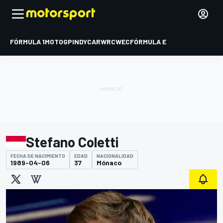
FÓRMULA 1
MOTOGP
INDYCAR
WRC
WEC
FÓRMULA E
Stefano Coletti
FECHA DE NACIMIENTO
EDAD
NACIONALIDAD
1989-04-06
37
Mónaco