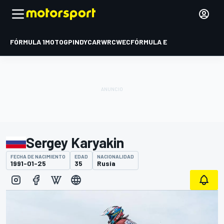
FÓRMULA 1
MOTOGP
INDYCAR
WRC
WEC
FÓRMULA E
Sergey Karyakin
FECHA DE NACIMIENTO
EDAD
NACIONALIDAD
1991-01-25
35
Rusia