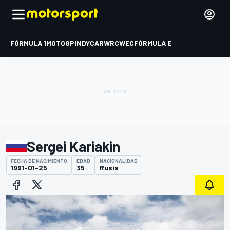
FÓRMULA 1
MOTOGP
INDYCAR
WRC
WEC
FÓRMULA E
Sergei Kariakin
FECHA DE NACIMIENTO
EDAD
NACIONALIDAD
1991-01-25
35
Rusia