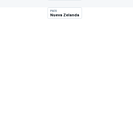
PAÍS
Nueva Zelanda
INDYCAR
WRC
WEC
FÓRMULA E