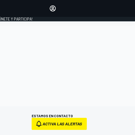
Haz que tu voz se escuche
comentando los artículos
 ÚNETE Y PARTICIPA!
INICIAR SESIÓN
EDICIÓN
ESPAÑA
ESTAMOS EN CONTACTO
ACTIVA LAS ALERTAS