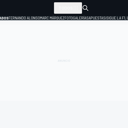
TODOS
ADOS
FERNANDO ALONSO
MARC MÁRQUEZ
FOTOGALERÍAS
APUESTAS
¡SIGUE LA F1,
P