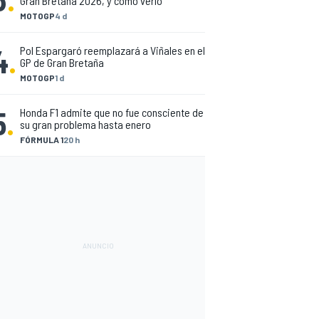
Gran Bretaña 2026, y cómo verlo
MOTOGP
4 d
4
.
Pol Espargaró reemplazará a Viñales en el
GP de Gran Bretaña
MOTOGP
1 d
5
.
Honda F1 admite que no fue consciente de
su gran problema hasta enero
FÓRMULA 1
20 h