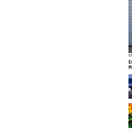
C
E
M