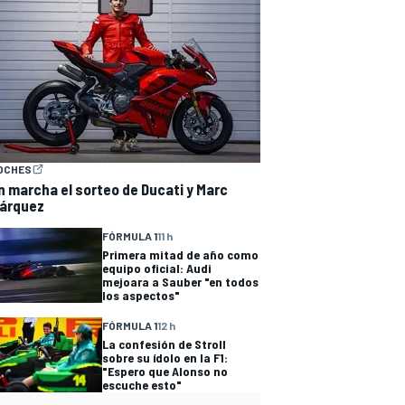
OCHES
n marcha el sorteo de Ducati y Marc
árquez
FÓRMULA 1
11 h
Primera mitad de año como
equipo oficial: Audi
mejoara a Sauber "en todos
los aspectos"
FÓRMULA 1
12 h
La confesión de Stroll
sobre su ídolo en la F1:
"Espero que Alonso no
escuche esto"