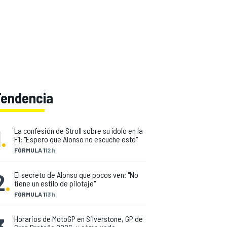
Tendencia
1
.
La confesión de Stroll sobre su ídolo en la
F1: "Espero que Alonso no escuche esto"
FÓRMULA 1
12 h
2
.
El secreto de Alonso que pocos ven: "No
tiene un estilo de pilotaje"
FÓRMULA 1
13 h
3
.
Horarios de MotoGP en Silverstone, GP de