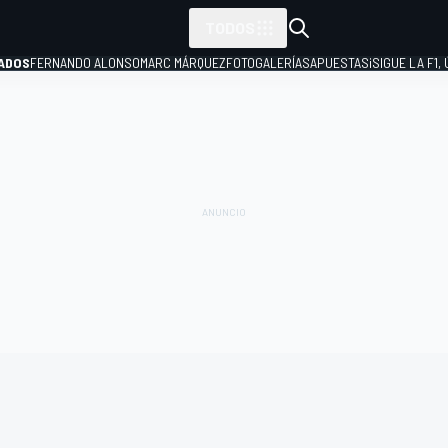
TODOS
ADOS
FERNANDO ALONSO
MARC MÁRQUEZ
FOTOGALERÍAS
APUESTAS
¡SIGUE LA F1,
P