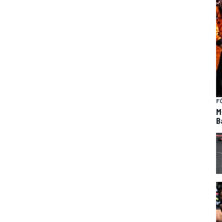
F
M
B