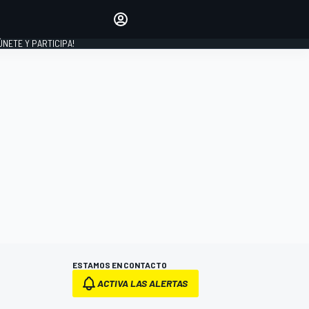
Haz que tu voz se escuche
comentando los artículos
 ÚNETE Y PARTICIPA!
INICIAR SESIÓN
EDICIÓN
ESPAÑA
ESTAMOS EN CONTACTO
ACTIVA LAS ALERTAS