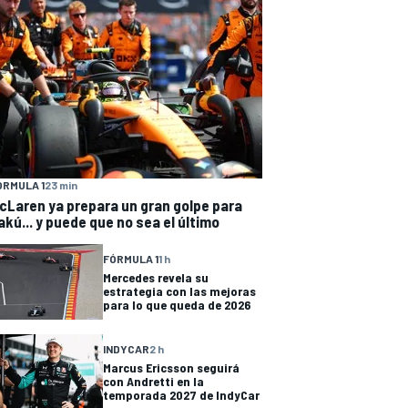
ÓRMULA 1
23 min
cLaren ya prepara un gran golpe para
akú... y puede que no sea el último
FÓRMULA 1
1 h
Mercedes revela su
estrategia con las mejoras
para lo que queda de 2026
INDYCAR
2 h
Marcus Ericsson seguirá
con Andretti en la
temporada 2027 de IndyCar