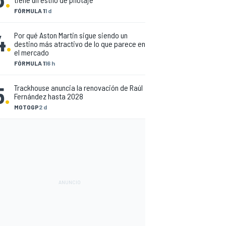
FÓRMULA 1
1 d
4
.
Por qué Aston Martin sigue siendo un
destino más atractivo de lo que parece en
el mercado
FÓRMULA 1
16 h
5
.
Trackhouse anuncia la renovación de Raúl
Fernández hasta 2028
MOTOGP
2 d