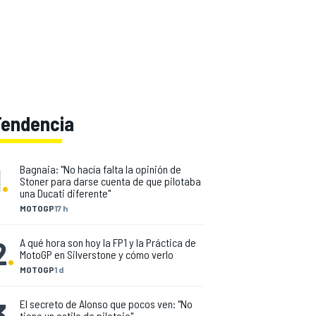
Tendencia
1
.
Bagnaia: "No hacía falta la opinión de
Stoner para darse cuenta de que pilotaba
una Ducati diferente"
MOTOGP
17 h
2
.
A qué hora son hoy la FP1 y la Práctica de
MotoGP en Silverstone y cómo verlo
MOTOGP
1 d
3
.
El secreto de Alonso que pocos ven: "No
tiene un estilo de pilotaje"