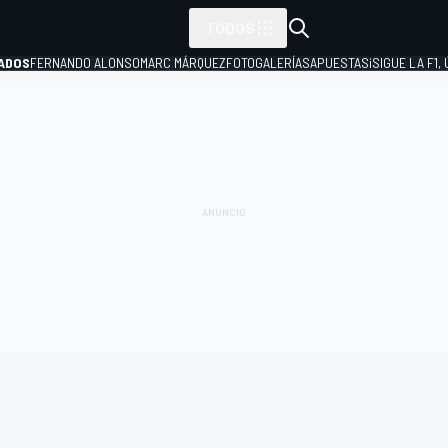
TODOS
ADOS
FERNANDO ALONSO
MARC MÁRQUEZ
FOTOGALERÍAS
APUESTAS
¡SIGUE LA F1,
P