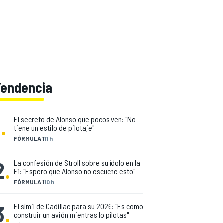
Tendencia
1
.
El secreto de Alonso que pocos ven: "No
tiene un estilo de pilotaje"
FÓRMULA 1
11 h
2
.
La confesión de Stroll sobre su ídolo en la
F1: "Espero que Alonso no escuche esto"
FÓRMULA 1
10 h
3
.
El símil de Cadillac para su 2026: "Es como
construir un avión mientras lo pilotas"