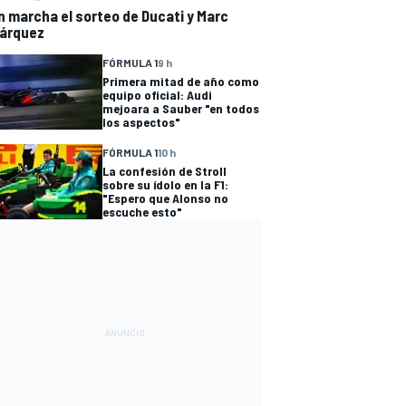
n marcha el sorteo de Ducati y Marc
árquez
FÓRMULA 1
9 h
Primera mitad de año como
equipo oficial: Audi
mejoara a Sauber "en todos
los aspectos"
FÓRMULA 1
10 h
La confesión de Stroll
sobre su ídolo en la F1:
"Espero que Alonso no
escuche esto"