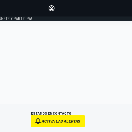
Haz que tu voz se escuche
comentando los artículos
 ÚNETE Y PARTICIPA!
INICIAR SESIÓN
EDICIÓN
ESPAÑA
ESTAMOS EN CONTACTO
ACTIVA LAS ALERTAS