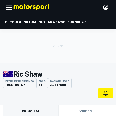
FÓRMULA 1
MOTOGP
INDYCAR
WRC
WEC
FÓRMULA E
Ric Shaw
FECHA DE NACIMIENTO
EDAD
NACIONALIDAD
1965-05-07
61
Australia
PRINCIPAL
VIDEOS