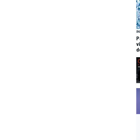
I
P
v
d