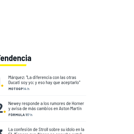
Tendencia
1
.
Márquez: "La diferencia con las otras
Ducati soy yo; y eso hay que aceptarlo"
MOTOGP
14 h
2
.
Newey responde a los rumores de Horner
y avisa de más cambios en Aston Martin
FÓRMULA 1
17 h
3
.
La confesión de Stroll sobre su ídolo en la