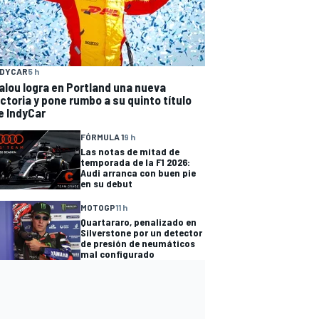
NDYCAR
5 h
alou logra en Portland una nueva
ictoria y pone rumbo a su quinto título
e IndyCar
FÓRMULA 1
9 h
Las notas de mitad de
temporada de la F1 2026:
Audi arranca con buen pie
en su debut
MOTOGP
11 h
Quartararo, penalizado en
Silverstone por un detector
de presión de neumáticos
mal configurado