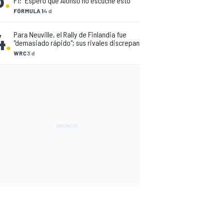
F1: "Espero que Alonso no escuche esto"
FÓRMULA 1
4 d
4
.
Para Neuville, el Rally de Finlandia fue
"demasiado rápido"; sus rivales discrepan
WRC
3 d