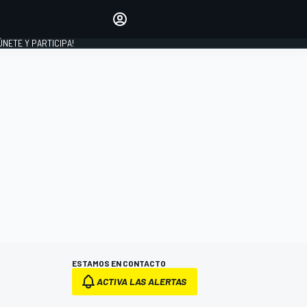
Haz que tu voz se escuche
comentando los artículos
 ÚNETE Y PARTICIPA!
INICIAR SESIÓN
EDICIÓN
ESPAÑA
ESTAMOS EN CONTACTO
ACTIVA LAS ALERTAS