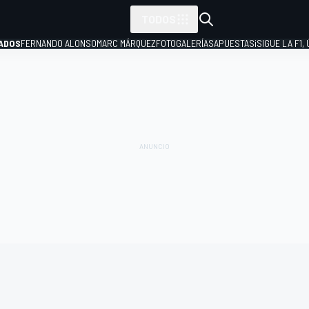
TODOS
ADOS
FERNANDO ALONSO
MARC MÁRQUEZ
FOTOGALERÍAS
APUESTAS
¡SIGUE LA F1,
P