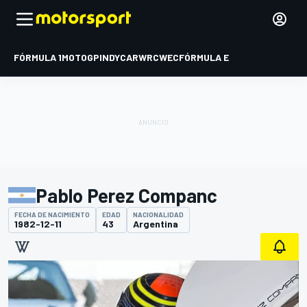
FÓRMULA 1
MOTOGP
INDYCAR
WRC
WEC
FÓRMULA E
Pablo Perez Companc
FECHA DE NACIMIENTO
EDAD
NACIONALIDAD
1982-12-11
43
Argentina