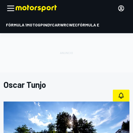
FÓRMULA 1
MOTOGP
INDYCAR
WRC
WEC
FÓRMULA E
Oscar Tunjo