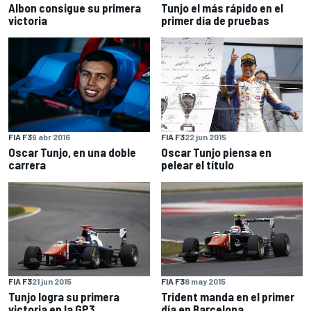
Albon consigue su primera
Tunjo el más rápido en el
victoria
primer día de pruebas
FIA F3
9 abr 2016
FIA F3
22 jun 2015
Oscar Tunjo, en una doble
Oscar Tunjo piensa en
carrera
pelear el título
FIA F3
21 jun 2015
FIA F3
8 may 2015
Tunjo logra su primera
Trident manda en el primer
victoria en la GP3
día en Barcelona