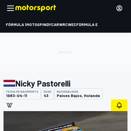
FÓRMULA 1
MOTOGP
INDYCAR
WRC
WEC
FÓRMULA E
Nicky Pastorelli
FECHA DE NACIMIENTO
EDAD
NACIONALIDAD
1983-04-11
43
Países Bajos, Holanda