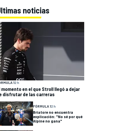
ltimas noticias
ÓRMULA 1
2 h
l momento en el que Stroll llegó a dejar
e disfrutar de las carreras
FÓRMULA 1
2 h
Briatore no encuentra
explicación: "No sé por qué
Alpine no gana"