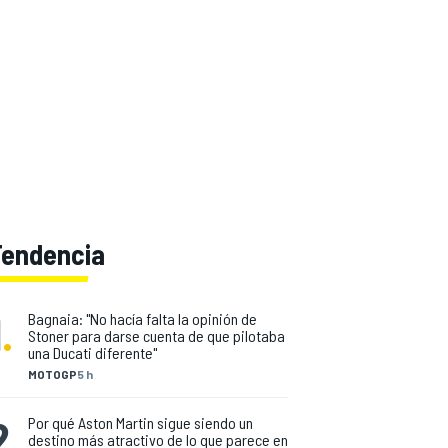
Tendencia
1
.
Bagnaia: "No hacía falta la opinión de
Stoner para darse cuenta de que pilotaba
una Ducati diferente"
MOTOGP
5 h
2
.
Por qué Aston Martin sigue siendo un
destino más atractivo de lo que parece en