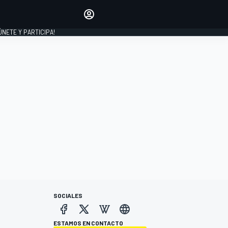
Haz que tu voz se escuche
comentando los artículos
 ÚNETE Y PARTICIPA!
INICIAR SESIÓN
EDICIÓN
ESPAÑA
SOCIALES
ESTAMOS EN CONTACTO