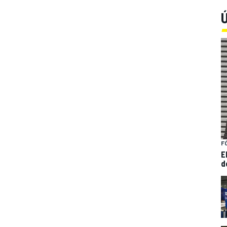
Ú
F
E
d