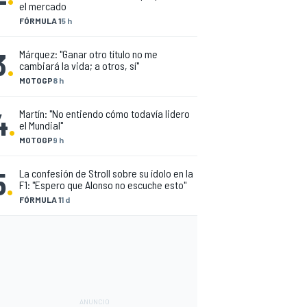
el mercado
FÓRMULA 1
5 h
3
.
Márquez: "Ganar otro título no me
cambiará la vida; a otros, sí"
MOTOGP
8 h
4
.
Martín: "No entiendo cómo todavía lidero
el Mundial"
MOTOGP
9 h
5
.
La confesión de Stroll sobre su ídolo en la
F1: "Espero que Alonso no escuche esto"
FÓRMULA 1
1 d