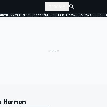
TODOS
ADOS
FERNANDO ALONSO
MARC MÁRQUEZ
FOTOGALERÍAS
APUESTAS
¡SIGUE LA F1,
P
e Harmon