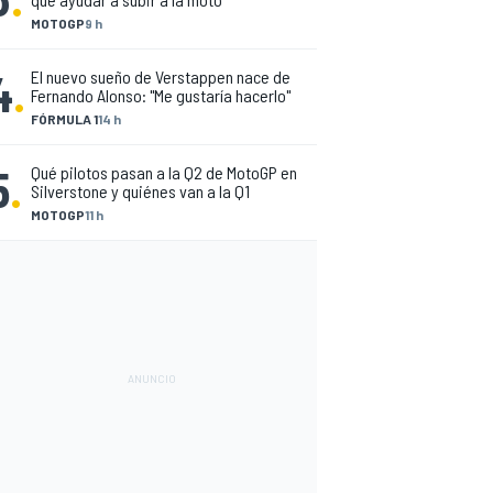
MOTOGP
9 h
4
.
El nuevo sueño de Verstappen nace de
Fernando Alonso: "Me gustaría hacerlo"
FÓRMULA 1
14 h
5
.
Qué pilotos pasan a la Q2 de MotoGP en
Silverstone y quiénes van a la Q1
MOTOGP
11 h