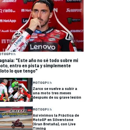
OTOGP
8 h
agnaia: "Este año no sé todo sobre mi
oto, entro en pista y simplemente
iloto lo que tengo"
MOTOGP
9 h
Zarco se vuelve a subir a
una moto tres meses
después de su grave lesión
MOTOGP
9 h
Así vivimos la Práctica de
MotoGP en Silverstone
(Gran Bretaña), con Live
Timing