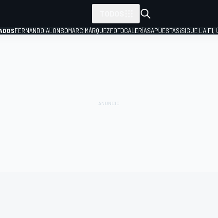
TODOS
ADOS
FERNANDO ALONSO
MARC MÁRQUEZ
FOTOGALERÍAS
APUESTAS
¡SIGUE LA F1,
P