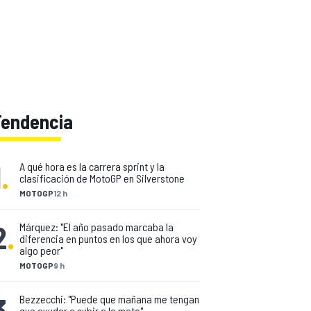
Tendencia
1
.
A qué hora es la carrera sprint y la
clasificación de MotoGP en Silverstone
MOTOGP
12 h
2
.
Márquez: "El año pasado marcaba la
diferencia en puntos en los que ahora voy
algo peor"
MOTOGP
9 h
3
.
Bezzecchi: "Puede que mañana me tengan
que ayudar a subir a la moto"