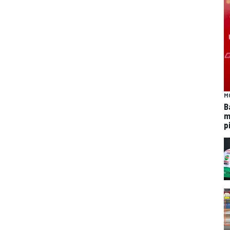
M
B
m
p