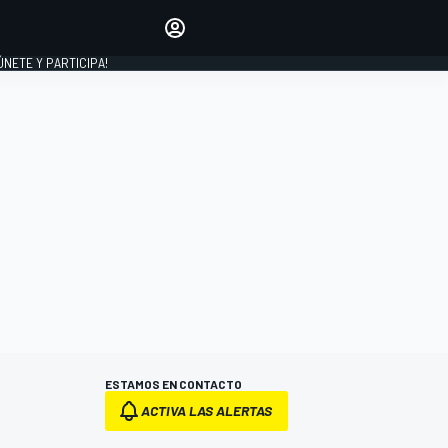
Haz que tu voz se escuche
comentando los artículos
 ÚNETE Y PARTICIPA!
INICIAR SESIÓN
EDICIÓN
ESPAÑA
ESTAMOS EN CONTACTO
ACTIVA LAS ALERTAS